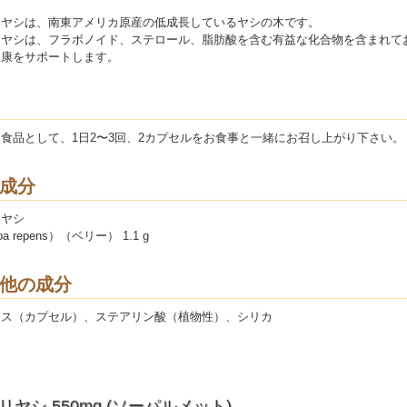
リヤシは、南東アメリカ原産の低成長しているヤシの木です。
リヤシは、フラボノイド、ステロール、脂肪酸を含む有益な化合物を含まれて
健康をサポートします。
食品として、1日2〜3回、2カプセルをお食事と一緒にお召し上がり下さい。
成分
リヤシ
oa repens）（ベリー） 1.1 g
他の成分
ース（カプセル）、ステアリン酸（植物性）、シリカ
リヤシ 550mg (ソーパルメット)