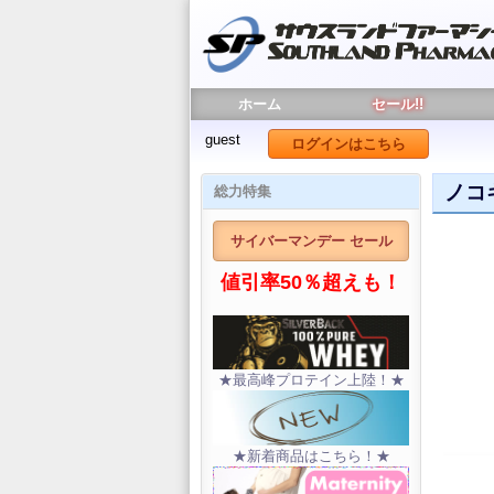
ホーム
セール!!
guest
ログインはこちら
ノコ
総力特集
サイバーマンデー セール
値引率50％超えも！
★最高峰プロテイン上陸！★
★新着商品はこちら！★