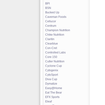
BPI
BSN
Bucked Up
Caveman Foods
Cellucor
Centrum
Champion Nutrition
Chike Nutrition
Claritin
Clearblue
Con-Cret
Controlled Labs
Core 150
Cutler Nutrition
Cyclone Cup
Cytogenix
CytoSport
Diva Cup
Dymatize
Easy@Home
Eat The Bear
EFX Sports
Eleaf