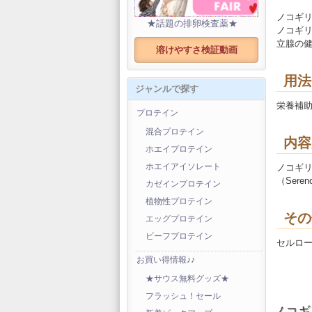
ノコギ
★話題の排卵検査薬★
ノコギ
立腺の
溶けやすさ検証動画
用法
ジャンルで探す
栄養補助
プロテイン
混合プロテイン
内容
ホエイプロテイン
ノコギ
ホエイアイソレート
（Seren
カゼインプロテイン
植物性プロテイン
その
エッグプロテイン
ビーフプロテイン
セルロ
お買い得情報♪♪
★サウス無料グッズ★
フラッシュ！セール
ノコギ