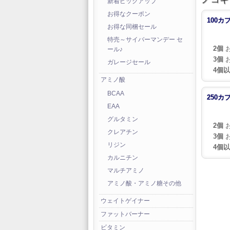
新着ピックアップ
お得なクーポン
100カ
お得な同梱セール
特売～サイバーマンデー セ
2個
お
ール♪
3個
お
ガレージセール
4個
アミノ酸
BCAA
250カ
EAA
グルタミン
2個
お
クレアチン
3個
お
リジン
4個
カルニチン
マルチアミノ
アミノ酸・アミノ糖その他
ウェイトゲイナー
ファットバーナー
ビタミン