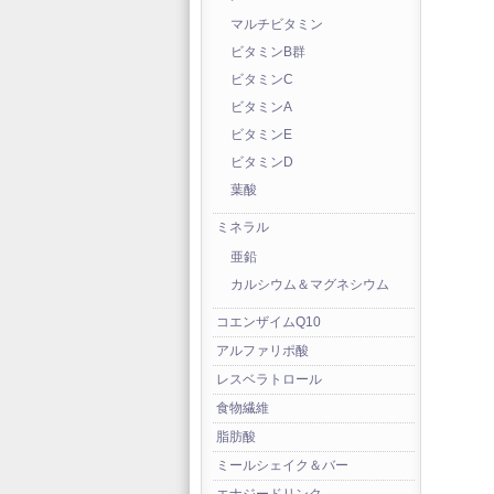
マルチビタミン
ビタミンB群
ビタミンC
ビタミンA
ビタミンE
ビタミンD
葉酸
ミネラル
亜鉛
カルシウム＆マグネシウム
コエンザイムQ10
アルファリポ酸
レスベラトロール
食物繊維
脂肪酸
ミールシェイク＆バー