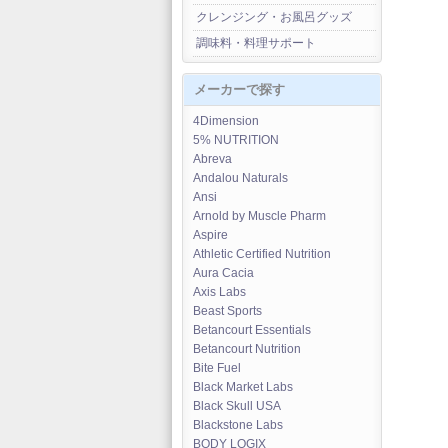
クレンジング・お風呂グッズ
調味料・料理サポート
メーカーで探す
4Dimension
5% NUTRITION
Abreva
Andalou Naturals
Ansi
Arnold by Muscle Pharm
Aspire
Athletic Certified Nutrition
Aura Cacia
Axis Labs
Beast Sports
Betancourt Essentials
Betancourt Nutrition
Bite Fuel
Black Market Labs
Black Skull USA
Blackstone Labs
BODY LOGIX