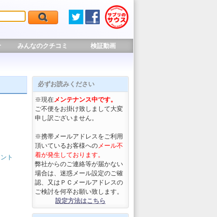
せ
みんなのクチコミ
検証動画
必ずお読みください
※現在
メンテナンス中です。
ご不便をお掛け致しまして大変
申し訳ございません。
※携帯メールアドレスをご利用
頂いているお客様への
メール不
着が発生しております。
メント
弊社からのご連絡等が届かない
場合は、迷惑メール設定のご確
認、又はＰＣメールアドレスの
ご検討を何卒お願い致します。
設定方法はこちら