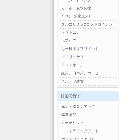
エナジードリンク
カーボ・炭水化物
ＮＯ(一酸化窒素)
グルコサミン&コンドロイチン
メラトニン
ヘアケア
お子様用サプリメント
デイリーケア
アロマオイル
紅茶、日本茶、コーヒー
スポーツ雑貨
目的で探す
筋力・持久力アップ
体重増加
アナボリック
イントラワークアウト
ポストワークアウト