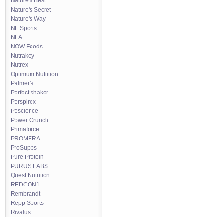
Nature's Best
Nature's Secret
Nature's Way
NF Sports
NLA
NOW Foods
Nutrakey
Nutrex
Optimum Nutrition
Palmer's
Perfect shaker
Perspirex
Pescience
Power Crunch
Primaforce
PROMERA
ProSupps
Pure Protein
PURUS LABS
Quest Nutrition
REDCON1
Rembrandt
Repp Sports
Rivalus