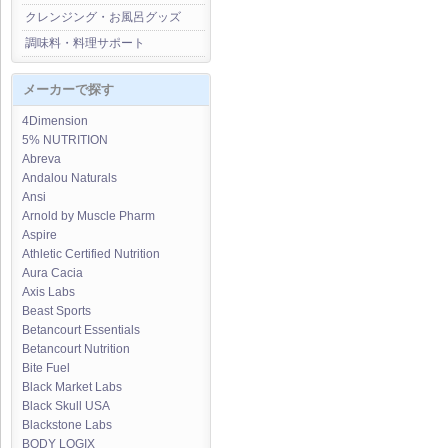
クレンジング・お風呂グッズ
調味料・料理サポート
メーカーで探す
4Dimension
5% NUTRITION
Abreva
Andalou Naturals
Ansi
Arnold by Muscle Pharm
Aspire
Athletic Certified Nutrition
Aura Cacia
Axis Labs
Beast Sports
Betancourt Essentials
Betancourt Nutrition
Bite Fuel
Black Market Labs
Black Skull USA
Blackstone Labs
BODY LOGIX