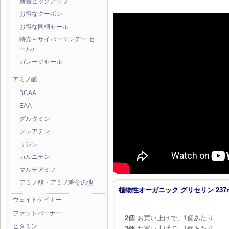
新着ピックアップ
お得なクーポン
お得な同梱セール
特売～サイバーマンデー セ
ール♪
ガレージセール
アミノ酸
BCAA
EAA
グルタミン
クレアチン
リジン
カルニチン
マルチアミノ
アミノ酸・アミノ糖その他
植物性オーガニック グリセリン 237
ウェイトゲイナー
ファットバーナー
2個
お買い上げで、1個あたり
ビタミン
3個
お買い上げで、1個あたり