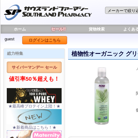
ホーム
セール!!
貨物検索
よくあ
guest
ログインはこちら
植物性オーガニック グリセ
総力特集
サイバーマンデー セール
値引率50％超えも！
★最高峰プロテイン上陸！★
★新着商品はこちら！★