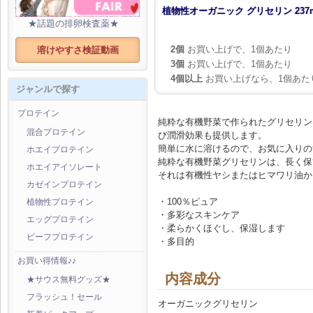
植物性オーガニック グリセリン 237
★話題の排卵検査薬★
2個
お買い上げで、1個あたり
溶けやすさ検証動画
3個
お買い上げで、1個あたり
4個以上
お買い上げなら、1個あた
ジャンルで探す
プロテイン
純粋な有機野菜で作られたグリセリン
混合プロテイン
び潤滑効果も提供します。
簡単に水に溶けるので、お気に入りの
ホエイプロテイン
純粋な有機野菜グリセリンは、長く保
ホエイアイソレート
それは有機性ヤシまたはヒマワリ油か
カゼインプロテイン
・100％ピュア
植物性プロテイン
・多彩なスキンケア
エッグプロテイン
・柔らかくほぐし、保湿します
ビーフプロテイン
・多目的
お買い得情報♪♪
内容成分
★サウス無料グッズ★
フラッシュ！セール
オーガニックグリセリン