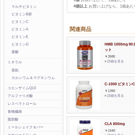
4個以上
お買い上げなら、1個あた
マルチビタミン
ビタミンB群
ビタミンC
関連商品
ビタミンA
ビタミンE
HMB 1000mg 9
ビタミンD
ット
葉酸
￥3580
»
詳細を見る
ミネラル
亜鉛
カルシウム＆マグネシウム
C-1000 ビタミンC
コエンザイムQ10
￥1390
»
詳細を見る
アルファリポ酸
レスベラトロール
食物繊維
脂肪酸
CLA 800mg
ミールシェイク＆バー
￥1540