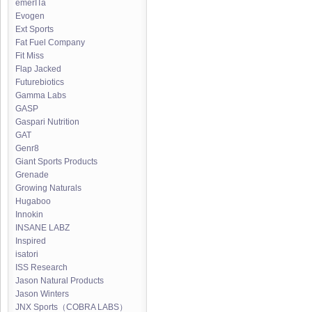
emerITa
Evogen
Ext Sports
Fat Fuel Company
Fit Miss
Flap Jacked
Futurebiotics
Gamma Labs
GASP
Gaspari Nutrition
GAT
Genr8
Giant Sports Products
Grenade
Growing Naturals
Hugaboo
Innokin
INSANE LABZ
Inspired
isatori
ISS Research
Jason Natural Products
Jason Winters
JNX Sports（COBRA LABS）