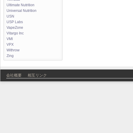
Ultimate Nutrition
Universal Nutrition
USN
USP Labs
VapeZone
Vitargo Inc
VMI
VPX
Withrow
Zing
会社概要
相互リンク