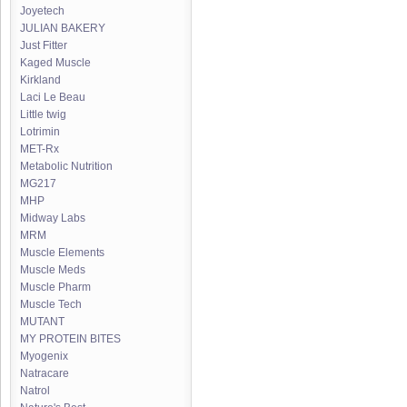
Joyetech
JULIAN BAKERY
Just Fitter
Kaged Muscle
Kirkland
Laci Le Beau
Little twig
Lotrimin
MET-Rx
Metabolic Nutrition
MG217
MHP
Midway Labs
MRM
Muscle Elements
Muscle Meds
Muscle Pharm
Muscle Tech
MUTANT
MY PROTEIN BITES
Myogenix
Natracare
Natrol