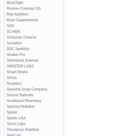
RockTape
Ronnie Coleman SS
Rsp Nutrition
Ryse Supplements
SAN
SCHIEK
Schuman Cheese
Scivation
SDC Nutrition
Shaker Pro
Silverback Science
SINISTER LABS
Smart Shake
Smiss
Soapbox
Sonoma Soap Company
Source Naturals
Southland Pharmacy
Species Nutrition
Spider
Spinto USA
Terror Labz
Thompson Nutrition
TwinLab