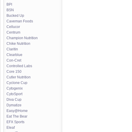
BPI
BSN
Bucked Up
Caveman Foods
Cellucor
Centrum
Champion Nutrition
Chike Nutrition
Claritin
Clearblue
Con-Cret
Controlled Labs
Core 150
Cutler Nutrition
Cyclone Cup
Cytogenix
CytoSport
Diva Cup
Dymatize
Easy@Home
Eat The Bear
EFX Sports
Eleaf