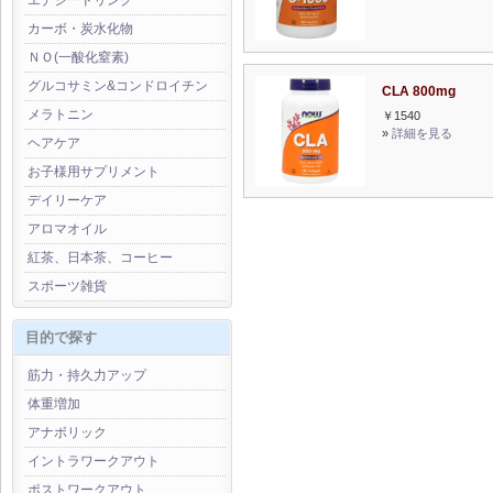
エナジードリンク
カーボ・炭水化物
ＮＯ(一酸化窒素)
グルコサミン&コンドロイチン
CLA 800mg
メラトニン
￥1540
»
詳細を見る
ヘアケア
お子様用サプリメント
デイリーケア
アロマオイル
紅茶、日本茶、コーヒー
スポーツ雑貨
目的で探す
筋力・持久力アップ
体重増加
アナボリック
イントラワークアウト
ポストワークアウト