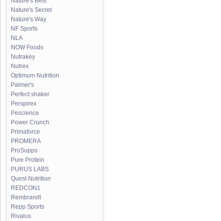
Nature's Best
Nature's Secret
Nature's Way
NF Sports
NLA
NOW Foods
Nutrakey
Nutrex
Optimum Nutrition
Palmer's
Perfect shaker
Perspirex
Pescience
Power Crunch
Primaforce
PROMERA
ProSupps
Pure Protein
PURUS LABS
Quest Nutrition
REDCON1
Rembrandt
Repp Sports
Rivalus