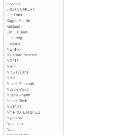
Joyetech
JULIAN BAKERY
Just Fitter
Kaged Muscle
Kirkland
Laci Le Beau
Little twig
Lotrimin
MET-Rx
Metabolic Nutrition
MG217
MHP
Midway Labs
MRM
Muscle Elements
Muscle Meds
Muscle Pharm
Muscle Tech
MUTANT
MY PROTEIN BITES
Myogenix
Natracare
Natrol