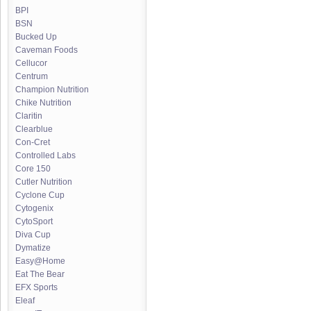
BPI
BSN
Bucked Up
Caveman Foods
Cellucor
Centrum
Champion Nutrition
Chike Nutrition
Claritin
Clearblue
Con-Cret
Controlled Labs
Core 150
Cutler Nutrition
Cyclone Cup
Cytogenix
CytoSport
Diva Cup
Dymatize
Easy@Home
Eat The Bear
EFX Sports
Eleaf