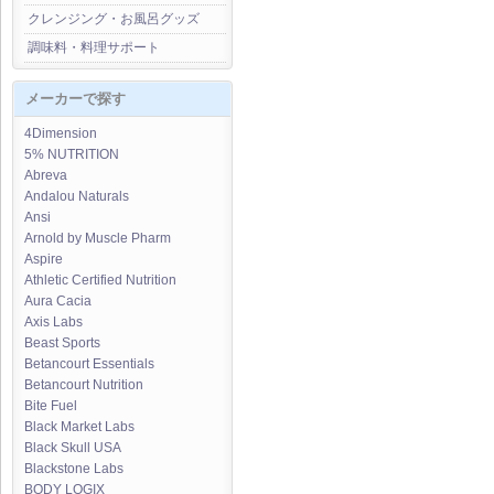
クレンジング・お風呂グッズ
調味料・料理サポート
メーカーで探す
4Dimension
5% NUTRITION
Abreva
Andalou Naturals
Ansi
Arnold by Muscle Pharm
Aspire
Athletic Certified Nutrition
Aura Cacia
Axis Labs
Beast Sports
Betancourt Essentials
Betancourt Nutrition
Bite Fuel
Black Market Labs
Black Skull USA
Blackstone Labs
BODY LOGIX