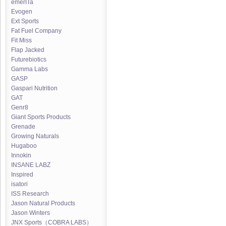
emerITa
Evogen
Ext Sports
Fat Fuel Company
Fit Miss
Flap Jacked
Futurebiotics
Gamma Labs
GASP
Gaspari Nutrition
GAT
Genr8
Giant Sports Products
Grenade
Growing Naturals
Hugaboo
Innokin
INSANE LABZ
Inspired
isatori
ISS Research
Jason Natural Products
Jason Winters
JNX Sports（COBRA LABS）