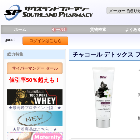
ホーム
セール!!
貨物検索
よくあ
guest
ログインはこちら
チャコール デトックス フ
総力特集
サイバーマンデー セール
値引率50％超えも！
★最高峰プロテイン上陸！★
★新着商品はこちら！★