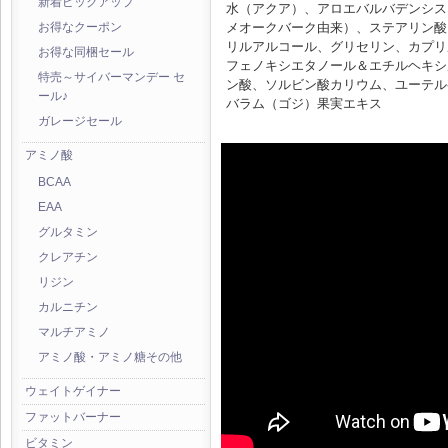
新着ピックアップ
水（アクア）、アロエバルバデンシス
メオークバーク由来）、ステアリン酸
お得なクーポン
リルアルコール、グリセリン、カプリ
お得な同梱セール
フェノキシエタノール＆エチルヘキシ
特売～サイバーマンデー セ
ン酸、ソルビン酸カリウム、ユーテル
ール♪
バラム（ゴジ）果実エキス
ガレージセール
アミノ酸
BCAA
EAA
グルタミン
クレアチン
リジン
カルニチン
マルチアミノ
アミノ酸・アミノ糖その他
ウェイトゲイナー
ファットバーナー
ビタミン