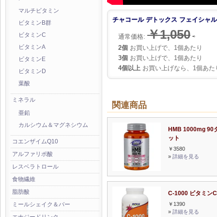
マルチビタミン
チャコール デトックス フェイシャルマ
ビタミンB群
￥1,050
ビタミンC
通常価格:
⇨
2個
お買い上げで、1個あたり
ビタミンA
3個
お買い上げで、1個あたり
ビタミンE
4個以上
お買い上げなら、1個あた
ビタミンD
葉酸
ミネラル
関連商品
亜鉛
カルシウム＆マグネシウム
HMB 1000mg 9
ット
コエンザイムQ10
￥3580
アルファリポ酸
»
詳細を見る
レスベラトロール
食物繊維
脂肪酸
C-1000 ビタミンC
￥1390
ミールシェイク＆バー
»
詳細を見る