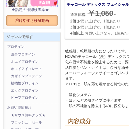
チャコール デトックス フェイシャルマ
★話題の排卵検査薬★
￥1,050
通常価格:
⇨
溶けやすさ検証動画
2個
お買い上げで、1個あたり
3個
お買い上げで、1個あたり
4個以上
お買い上げなら、1個あた
ジャンルで探す
プロテイン
敏感肌、乾燥肌の方にぴったりです。
混合プロテイン
NOWのチャコール（炭）デトックス
化を促す不純物を除去するために、深
ホエイプロテイン
活性炭とベントナイトは、余分な油分
ホエイアイソレート
スーパーフルーツアサイーとゴジベリ
カゼインプロテイン
ます。
植物性プロテイン
アロエは、肌を落ち着かせる特性のた
エッグプロテイン
・浄化システム
ビーフプロテイン
・ほとんどの肌タイプに使えます
・肌の不純物を除去するのに役立ちま
お買い得情報♪♪
★サウス無料グッズ★
内容成分
フラッシュ！セール