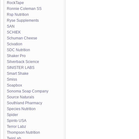
RockTape
Ronnie Coleman SS
Rsp Nutrition
Ryse Supplements
SAN
SCHIEK
Schuman Cheese
Scivation
SDC Nutrition
Shaker Pro
Silverback Science
SINISTER LABS
Smart Shake
Smiss
Soapbox
Sonoma Soap Company
Source Naturals
Southland Pharmacy
Species Nutrition
Spider
Spinto USA
Terror Labz
Thompson Nutrition
TwinLab