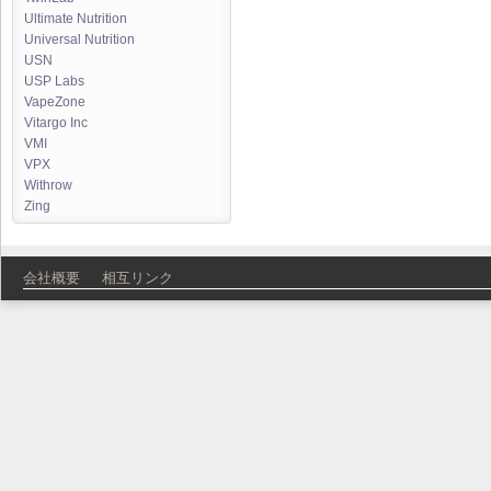
Ultimate Nutrition
Universal Nutrition
USN
USP Labs
VapeZone
Vitargo Inc
VMI
VPX
Withrow
Zing
会社概要
相互リンク