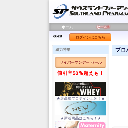
ホーム
セール!!
guest
ログインはこちら
プロ
総力特集
サイバーマンデー セール
値引率50％超えも！
★最高峰プロテイン上陸！★
★新着商品はこちら！★