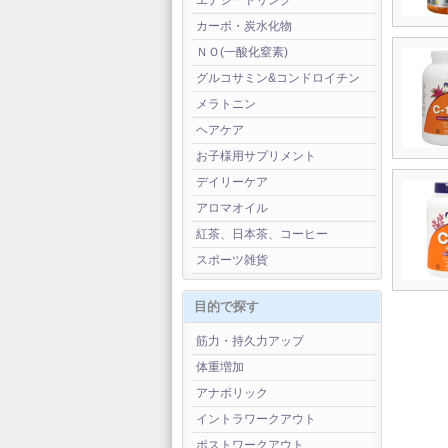
エナジードリンク
カーボ・炭水化物
ＮＯ(一酸化窒素)
グルコサミン&コンドロイチン
メラトニン
ヘアケア
お子様用サプリメント
デイリーケア
アロマオイル
紅茶、日本茶、コーヒー
スポーツ雑貨
目的で探す
筋力・持久力アップ
体重増加
アナボリック
イントラワークアウト
ポストワークアウト