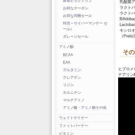
新着ピックアップ
乳酸菌ア
ラクトバ
お得なクーポン
ラクトバ
お得な同梱セール
Bifidob
特売～サイバーマンデー セ
Lactoba
ール♪
キシロオ
（Preti
ガレージセール
アミノ酸
その
BCAA
EAA
ヒプロメ
グルタミン
テアリン
クレアチン
リジン
カルニチン
マルチアミノ
アミノ酸・アミノ糖その他
ウェイトゲイナー
ファットバーナー
ビタミン