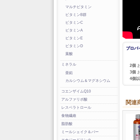
マルチビタミン
ビタミンB群
ビタミンC
ビタミンA
ビタミンE
ビタミンD
プロバ
葉酸
ミネラル
2個
お
3個
お
亜鉛
4個
カルシウム＆マグネシウム
コエンザイムQ10
アルファリポ酸
関連
レスベラトロール
食物繊維
脂肪酸
ミールシェイク＆バー