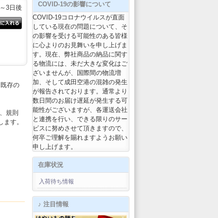
COVID-19の影響について
2～3日後
COVID-19コロナウイルスが直面
している現在の問題について、そ
の影響を受ける可能性のある皆様
に心よりのお見舞いを申し上げま
す。現在、弊社商品の納品に関す
る物流には、未だ大きな変化はご
ざいませんが、国際間の物流増
加、そして成田空港の混雑の発生
、既存の
が報告されております。通常より
数日間のお届け遅延が発生する可
能性がございますが、各運送会社
さ、規則
と連携を行い、できる限りのサー
します。
ビスに努めさせて頂きますので、
何卒ご理解を賜れますようお願い
申し上げます。
在庫状況
入荷待ち情報
♪ 注目情報