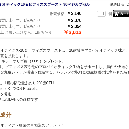
イオティック10＆ビフィズスブースト 90ベジカプセル
発送目安: 
￥2,140
販売価格:
個
￥2,076
買い上げで、1個あたり
￥2,054
買い上げで、1個あたり
￥2,012
以上
お買い上げなら、1個あたり
オティクス-10＆ビフィズスブーストは、10耐酸性プロバイオティック株と
菌叢を強化します。
icX、キシロオリゴ糖（XOS）をブレンド。
icXは、ビフィズス菌や他のプロバイオティック生物をサポートし、腸内の快適
康な免疫システム機能を促進する、バランスの取れた微生物叢の比率をもたら
統、1回の摂取量あたり250億CFU
reticX™XOS Prebiotic
性を促進
icXはAIDPIncの商標です
成分
オティクス細菌の10種類のブレンド：