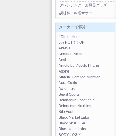
クレンジング・お風呂グッズ
調味料・料理サポート
メーカーで探す
4Dimension
5% NUTRITION
Abreva
Andalou Naturals
Ansi
Arnold by Muscle Pharm
Aspire
Athletic Certified Nutrition
Aura Cacia
Axis Labs
Beast Sports
Betancourt Essentials
Betancourt Nutrition
Bite Fuel
Black Market Labs
Black Skull USA
Blackstone Labs
BODY LOGIX