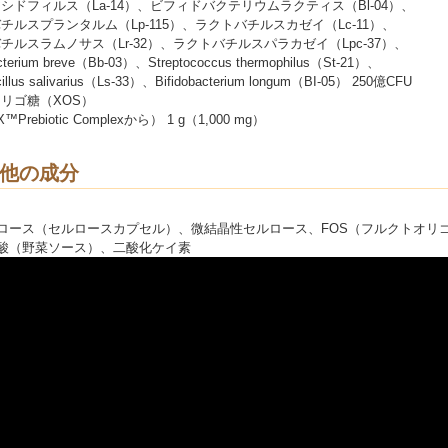
シドフィルス（La-14）、ビフィドバクテリウムラクティス（Bl-04）、
チルスプランタルム（Lp-115）、ラクトバチルスカゼイ（Lc-11）、
チルスラムノサス（Lr-32）、ラクトバチルスパラカゼイ（Lpc-37）、
acterium breve（Bb-03）、Streptococcus thermophilus（St-21）、
cillus salivarius（Ls-33）、Bifidobacterium longum（BI-05） 250億CFU
リゴ糖（XOS）
cX™Prebiotic Complexから） 1 g（1,000 mg）
他の成分
ロース（セルロースカプセル）、微結晶性セルロース、FOS（フルクトオリ
酸（野菜ソース）、二酸化ケイ素