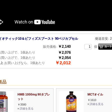
イオティック10＆ビフィズスブースト 90ベジカプセル
発送目安: 
￥2,140
販売価格:
個
￥2,076
買い上げで、1個あたり
￥2,054
買い上げで、1個あたり
￥2,012
以上
お買い上げなら、1個あたり
商品
HMB 1000mg 90タブレ
MCTオイル
ット
￥1610
»
詳細を見る
￥3580
»
詳細を見る