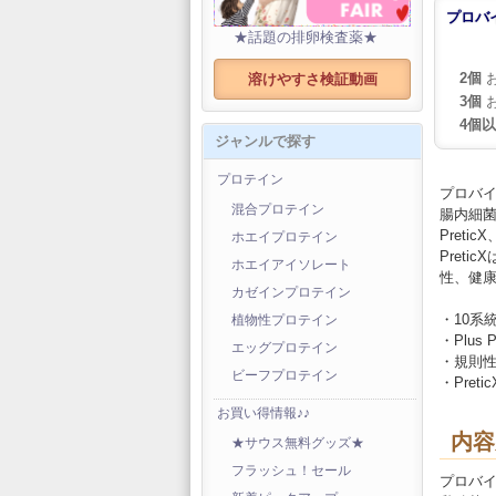
プロバ
★話題の排卵検査薬★
2個
お
溶けやすさ検証動画
3個
お
4個
ジャンルで探す
プロテイン
プロバイ
混合プロテイン
腸内細
Pret
ホエイプロテイン
Pret
ホエイアイソレート
性、健
カゼインプロテイン
・10系
植物性プロテイン
・Plus P
エッグプロテイン
・規則
ビーフプロテイン
・Pret
お買い得情報♪♪
内容
★サウス無料グッズ★
フラッシュ！セール
プロバイ