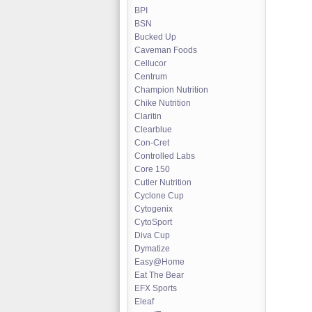
BPI
BSN
Bucked Up
Caveman Foods
Cellucor
Centrum
Champion Nutrition
Chike Nutrition
Claritin
Clearblue
Con-Cret
Controlled Labs
Core 150
Cutler Nutrition
Cyclone Cup
Cytogenix
CytoSport
Diva Cup
Dymatize
Easy@Home
Eat The Bear
EFX Sports
Eleaf