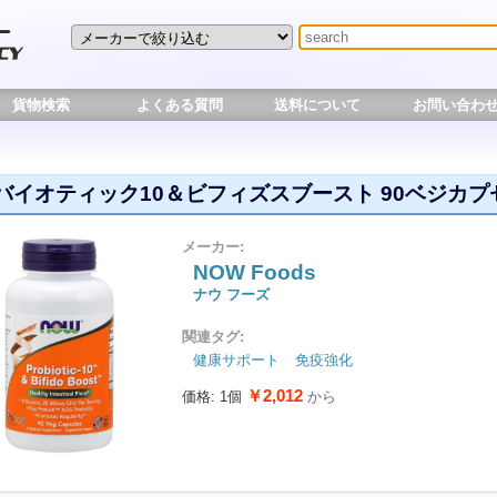
貨物検索
よくある質問
送料について
お問い合わ
バイオティック10＆ビフィズスブースト 90ベジカプ
メーカー:
NOW Foods
ナウ フーズ
関連タグ:
健康サポート
免疫強化
￥2,012
価格: 1個
から