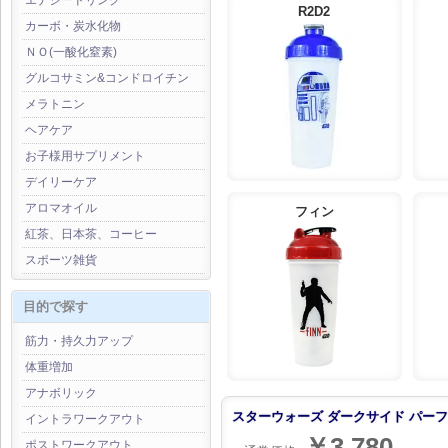
エナジードリンク
R2D2
カーボ・炭水化物
ＮＯ(一酸化窒素)
グルコサミン&コンドロイチン
メラトニン
ヘアケア
お子様用サプリメント
デイリーケア
アロマオイル
フィン
紅茶、日本茶、コーヒー
スポーツ雑貨
目的で探す
筋力・持久力アップ
体重増加
アナボリック
スターウォーズ ダークサイド パーフェ
イントラワークアウト
￥3,780
ポストワークアウト