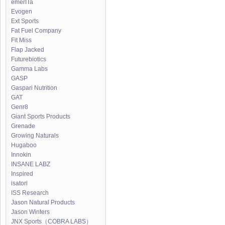
emerITa
Evogen
Ext Sports
Fat Fuel Company
Fit Miss
Flap Jacked
Futurebiotics
Gamma Labs
GASP
Gaspari Nutrition
GAT
Genr8
Giant Sports Products
Grenade
Growing Naturals
Hugaboo
Innokin
INSANE LABZ
Inspired
isatori
ISS Research
Jason Natural Products
Jason Winters
JNX Sports（COBRA LABS）