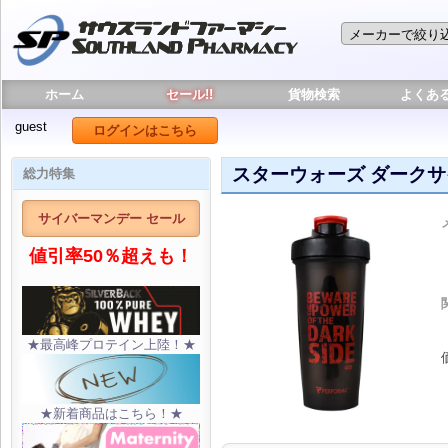
ホーム
セール!!
貨物検索
よくあ
guest
ログインはこちら
スターウォーズ ダークサイ
総力特集
サイバーマンデー セール
値引率50％超えも！
★最高峰プロテイン上陸！★
★新着商品はこちら！★