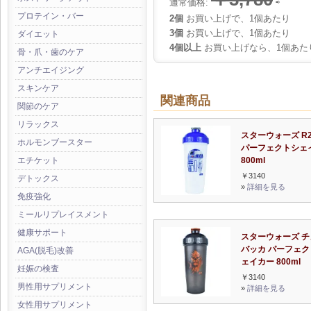
通常価格:
⇨
プロテイン・バー
2個
お買い上げで、1個あたり
3個
お買い上げで、1個あたり
ダイエット
4個以上
お買い上げなら、1個あた
骨・爪・歯のケア
アンチエイジング
スキンケア
関連商品
関節のケア
リラックス
スターウォーズ R2
ホルモンブースター
パーフェクトシェ
800ml
エチケット
￥3140
デトックス
»
詳細を見る
免疫強化
ミールリプレイスメント
健康サポート
スターウォーズ チ
バッカ パーフェク
AGA(脱毛)改善
ェイカー 800ml
妊娠の検査
￥3140
男性用サプリメント
»
詳細を見る
女性用サプリメント