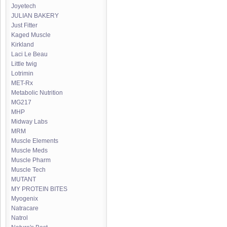
Joyetech
JULIAN BAKERY
Just Fitter
Kaged Muscle
Kirkland
Laci Le Beau
Little twig
Lotrimin
MET-Rx
Metabolic Nutrition
MG217
MHP
Midway Labs
MRM
Muscle Elements
Muscle Meds
Muscle Pharm
Muscle Tech
MUTANT
MY PROTEIN BITES
Myogenix
Natracare
Natrol