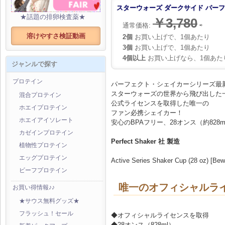
スターウォーズ ダークサイド パーフェ
★話題の排卵検査薬★
￥3,780
通常価格:
⇨
溶けやすさ検証動画
2個
お買い上げで、1個あたり
3個
お買い上げで、1個あたり
4個以上
お買い上げなら、1個あた
ジャンルで探す
プロテイン
パーフェクト・シェイカーシリーズ最
スターウォーズの世界から飛び出した
混合プロテイン
公式ライセンスを取得した唯一の
ホエイプロテイン
ファン必携シェイカー！
ホエイアイソレート
安心のBPAフリー、28オンス（約82
カゼインプロテイン
Perfect Shaker 社 製造
植物性プロテイン
エッグプロテイン
Active Series Shaker Cup (28 oz) [Bew
ビーフプロテイン
唯一のオフィシャルラ
お買い得情報♪♪
★サウス無料グッズ★
フラッシュ！セール
◆オフィシャルライセンスを取得
◆28オンス（828ml）