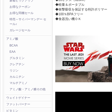
新着ピックアップ
◆軽量＆ポータブル
お得なクーポン
◆衝撃吸収を保証する特許ポリマー
お得な同梱セール
◆100％BPAフリー
◆食器洗い機ＯＫ
特売～サイバーマンデー セ
ール♪
ガレージセール
アミノ酸
BCAA
EAA
グルタミン
クレアチン
リジン
カルニチン
マルチアミノ
アミノ酸・アミノ糖その他
ウェイトゲイナー
ファットバーナー
ビタミン