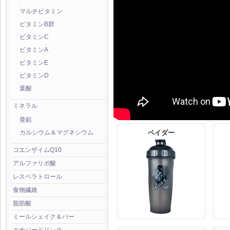
マルチビタミン
ビタミンB群
ビタミンC
ビタミンA
ビタミンE
ビタミンD
葉酸
ミネラル
亜鉛
ベイダー
カルシウム＆マグネシウム
コエンザイムQ10
アルファリポ酸
レスベラトロール
食物繊維
脂肪酸
ミールシェイク＆バー