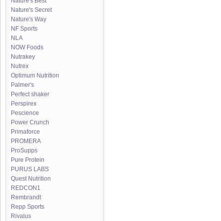
Nature's Best
Nature's Secret
Nature's Way
NF Sports
NLA
NOW Foods
Nutrakey
Nutrex
Optimum Nutrition
Palmer's
Perfect shaker
Perspirex
Pescience
Power Crunch
Primaforce
PROMERA
ProSupps
Pure Protein
PURUS LABS
Quest Nutrition
REDCON1
Rembrandt
Repp Sports
Rivalus