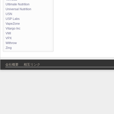
Ultimate Nutrition
Universal Nutrition
USN
USP Labs
VapeZone
Vitargo Inc
VMI
VPX
Withrow
Zing
会社概要
相互リンク