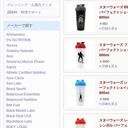
クレンジング・お風呂グッズ
スターウォーズ BB
パーフェクトシェ
調味料・料理サポート
800ml
￥850
メーカーで探す
»
詳細を見る
4Dimension
5% NUTRITION
スターウォーズ フ
Abreva
パーフェクトシェ
Andalou Naturals
800ml
Ansi
￥3000
Arnold by Muscle Pharm
»
詳細を見る
Aspire
Athletic Certified Nutrition
Aura Cacia
スターウォーズ レ
Axis Labs
ーフェクトシェイ
Beast Sports
800ml
Betancourt Essentials
￥3000
Betancourt Nutrition
»
詳細を見る
Bite Fuel
Black Market Labs
Black Skull USA
スターウォーズ レ
Blackstone Labs
シンボル パーフェ
BODY LOGIX