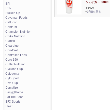
シェイカー 800ml
BPI
￥3000
BSN
»
詳細を見る
Bucked Up
Caveman Foods
Cellucor
Centrum
Champion Nutrition
Chike Nutrition
Claritin
Clearblue
Con-Cret
Controlled Labs
Core 150
Cutler Nutrition
Cyclone Cup
Cytogenix
CytoSport
Diva Cup
Dymatize
Easy@Home
Eat The Bear
EFX Sports
Eleaf