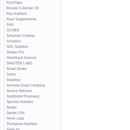
RockTape
Ronnie Coleman SS
Rsp Nutrition
Ryse Supplements
SAN
SCHIEK
Schuman Cheese
Scivation
SDC Nutrition
Shaker Pro
Silverback Science
SINISTER LABS
Smart Shake
Smiss
Soapbox
Sonoma Soap Company
Source Naturals
Southland Pharmacy
Species Nutrition
Spider
Spinto USA
Terror Labz
Thompson Nutrition
TwinLab