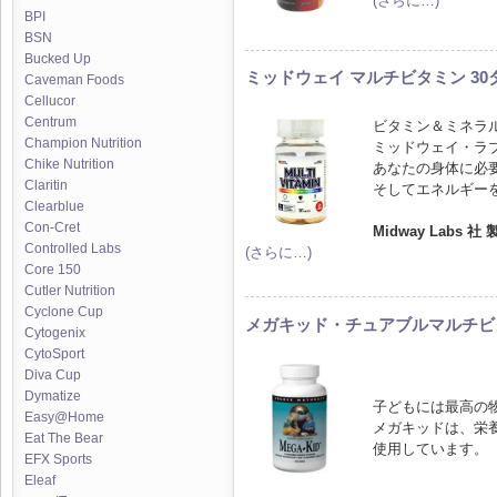
(さらに…)
BPI
BSN
Bucked Up
ミッドウェイ マルチビタミン 3
Caveman Foods
Cellucor
Centrum
ビタミン＆ミネラ
Champion Nutrition
ミッドウェイ・ラ
Chike Nutrition
あなたの身体に必
Claritin
そしてエネルギー
Clearblue
Con-Cret
Midway Labs 社 
Controlled Labs
(さらに…)
Core 150
Cutler Nutrition
Cyclone Cup
メガキッド・チュアブルマルチビ
Cytogenix
CytoSport
Diva Cup
Dymatize
子どもには最高の
Easy@Home
メガキッドは、栄
Eat The Bear
使用しています。
EFX Sports
Eleaf