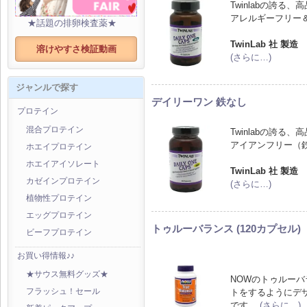
Twinlabの誇
アレルギーフリー
★話題の排卵検査薬★
TwinLab 社 製造
溶けやすさ検証動画
(さらに…)
ジャンルで探す
デイリーワン 鉄なし
プロテイン
混合プロテイン
Twinlabの誇
アイアンフリー（
ホエイプロテイン
ホエイアイソレート
TwinLab 社 製造
カゼインプロテイン
(さらに…)
植物性プロテイン
エッグプロテイン
トゥルーバランス (120カプセル)
ビーフプロテイン
お買い得情報♪♪
★サウス無料グッズ★
NOWのトゥルー
トをするようにデ
フラッシュ！セール
です。
(さらに…)