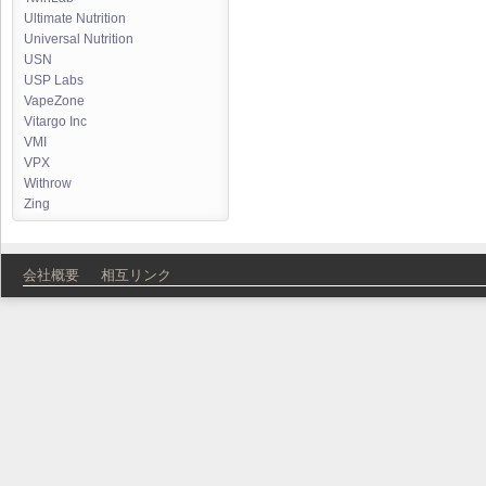
Ultimate Nutrition
Universal Nutrition
USN
USP Labs
VapeZone
Vitargo Inc
VMI
VPX
Withrow
Zing
会社概要
相互リンク