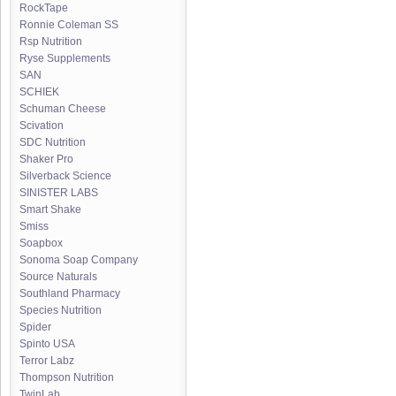
RockTape
Ronnie Coleman SS
Rsp Nutrition
Ryse Supplements
SAN
SCHIEK
Schuman Cheese
Scivation
SDC Nutrition
Shaker Pro
Silverback Science
SINISTER LABS
Smart Shake
Smiss
Soapbox
Sonoma Soap Company
Source Naturals
Southland Pharmacy
Species Nutrition
Spider
Spinto USA
Terror Labz
Thompson Nutrition
TwinLab