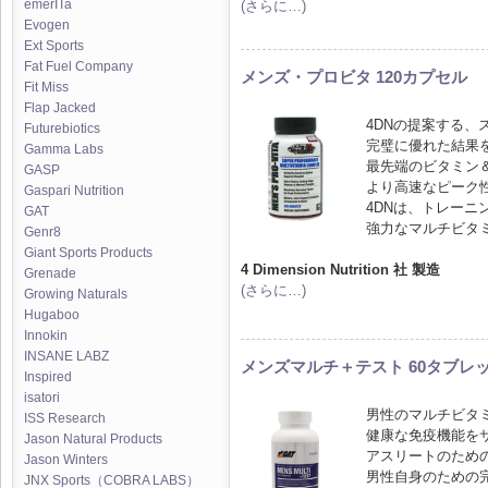
emerITa
(さらに…)
Evogen
Ext Sports
Fat Fuel Company
メンズ・プロビタ 120カプセル
Fit Miss
Flap Jacked
4DNの提案する
Futurebiotics
完璧に優れた結果
Gamma Labs
最先端のビタミン
GASP
より高速なピーク
Gaspari Nutrition
4DNは、トレー
GAT
強力なマルチビタ
Genr8
Giant Sports Products
4 Dimension Nutrition 社 製造
Grenade
(さらに…)
Growing Naturals
Hugaboo
Innokin
INSANE LABZ
メンズマルチ＋テスト 60タブレ
Inspired
isatori
男性のマルチビタ
ISS Research
健康な免疫機能を
Jason Natural Products
アスリートのため
Jason Winters
男性自身のための
JNX Sports（COBRA LABS）