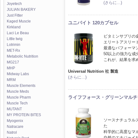
(さらに…)
Joyetech
JULIAN BAKERY
Just Fitter
Kaged Muscle
ユニバイト 120カプセル
Kirkland
Laci Le Beau
ビタミンサプリの
Little twig
エリートアスリー
Lotrimin
最適なパフォーマ
MET-Rx
50以上の強力な
Metabolic Nutrition
これが、結果を求
MG217
MHP
Universal Nutrition 社 製造
Midway Labs
(さらに…)
MRM
Muscle Elements
Muscle Meds
ライフフォース・グリーンマルチ
Muscle Pharm
Muscle Tech
MUTANT
MY PROTEIN BITES
ソースナチュラル
Myogenix
た
Natracare
科学的に高度なマ
Natrol
自然のエナジャイ