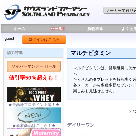
ホーム
セール!!
貨物検索
よくあ
guest
ログインはこちら
マルチビタミン
総力特集
サイバーマンデー セール
マルチビタミンは、健康維持に欠
ム。
値引率50％超えも！
たくさんのタブレットを持ち歩く
各メーカーから多種多様なブレン
楽しみも見逃せません。
★最高峰プロテイン上陸！★
2 / 
デイリーワン
★新着商品はこちら！★