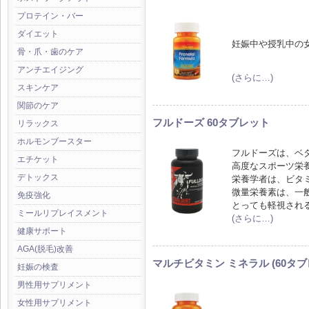
プロテイン・バー
ダイエット
妊娠中や授乳中の
骨・爪・歯のケア
アンチエイジング
(さらに…)
スキンケア
関節のケア
フルドーズ 60タブレット
リラックス
ホルモンブースター
フルドーズは、ベ
エチケット
高度なスポーツ栄
デトックス
栄養学者は、ビタ
微量栄養素は、一
免疫強化
とっても軽視され
ミールリプレイスメント
(さらに…)
健康サポート
AGA(脱毛)改善
マルチビタミン ミネラル (60タブ
妊娠の検査
男性用サプリメント
女性用サプリメント