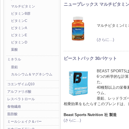
ニュープレックス マルチビタミン 
マルチビタミン
ビタミンB群
ビタミンC
マルチビタミン/
ビタミンA
ビタミンE
(さらに…)
ビタミンD
葉酸
ビーストパック 30パケット
ミネラル
亜鉛
BEAST SPO
カルシウム＆マグネシウム
6つの科学的な計
た。
コエンザイムQ10
40種類以上の栄養
アルファリポ酸
ウム、
亜鉛、レッドラズ
レスベラトロール
相乗効果をもたらすこのブレンドは、
食物繊維
脂肪酸
Beast Sports Nutrition 社 製造
(さらに…)
ミールシェイク＆バー