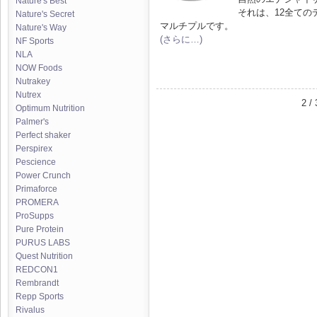
Nature's Best
それは、12全て
Nature's Secret
マルチプルです。
Nature's Way
(さらに…)
NF Sports
NLA
NOW Foods
Nutrakey
Nutrex
2 / 
Optimum Nutrition
Palmer's
Perfect shaker
Perspirex
Pescience
Power Crunch
Primaforce
PROMERA
ProSupps
Pure Protein
PURUS LABS
Quest Nutrition
REDCON1
Rembrandt
Repp Sports
Rivalus