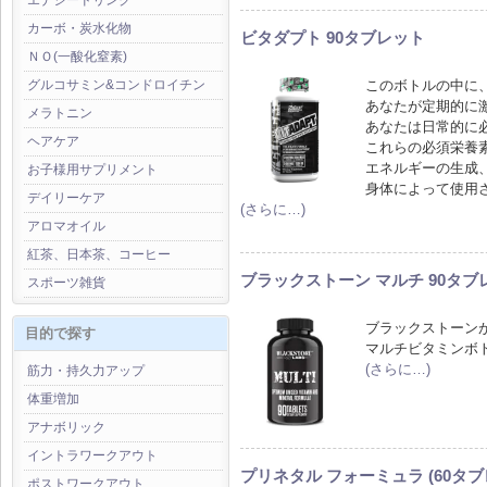
エナジードリンク
カーボ・炭水化物
ビタダプト 90タブレット
ＮＯ(一酸化窒素)
このボトルの中に
グルコサミン&コンドロイチン
あなたが定期的に
メラトニン
あなたは日常的に
ヘアケア
これらの必須栄養
エネルギーの生成
お子様用サプリメント
身体によって使用
デイリーケア
(さらに…)
アロマオイル
紅茶、日本茶、コーヒー
ブラックストーン マルチ 90タブ
スポーツ雑貨
ブラックストーン
目的で探す
マルチビタミンボ
(さらに…)
筋力・持久力アップ
体重増加
アナボリック
イントラワークアウト
プリネタル フォーミュラ (60タブ
ポストワークアウト