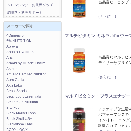
高品質な、コンプ
クレンジング・お風呂グッズ
調味料・料理サポート
(さらに…)
メーカーで探す
マルチビタミン ミネラルforウーマ
4Dimension
5% NUTRITION
Abreva
Andalou Naturals
高品質なマルチビ
Ansi
デイリーサプリメ
Arnold by Muscle Pharm
Aspire
Athletic Certified Nutrition
(さらに…)
Aura Cacia
Axis Labs
Beast Sports
マルチビタミン・プラスエナジー 
Betancourt Essentials
Betancourt Nutrition
Bite Fuel
アクティブな生活
Black Market Labs
パフォーマンスの
Black Skull USA
イン·トレーニン
Blackstone Labs
設計されています
BODY LOGIX