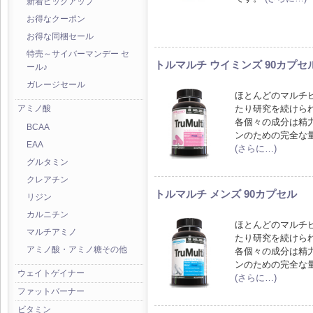
新着ピックアップ
お得なクーポン
お得な同梱セール
特売～サイバーマンデー セ
トルマルチ ウイミンズ 90カプセ
ール♪
ガレージセール
ほとんどのマルチビ
たり研究を続けら
アミノ酸
各個々の成分は精
BCAA
ンのための完全な
EAA
(さらに…)
グルタミン
クレアチン
トルマルチ メンズ 90カプセル
リジン
カルニチン
ほとんどのマルチビ
マルチアミノ
たり研究を続けら
アミノ酸・アミノ糖その他
各個々の成分は精
ンのための完全な
ウェイトゲイナー
(さらに…)
ファットバーナー
ビタミン