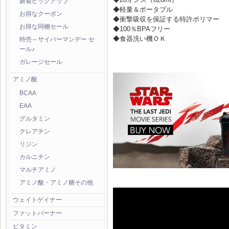
新着ピックアップ
◆軽量＆ポータブル
お得なクーポン
◆衝撃吸収を保証する特許ポリマー
お得な同梱セール
◆100％BPAフリー
◆食器洗い機ＯＫ
特売～サイバーマンデー セ
ール♪
ガレージセール
アミノ酸
BCAA
EAA
グルタミン
クレアチン
リジン
カルニチン
マルチアミノ
アミノ酸・アミノ糖その他
ウェイトゲイナー
ファットバーナー
ビタミン