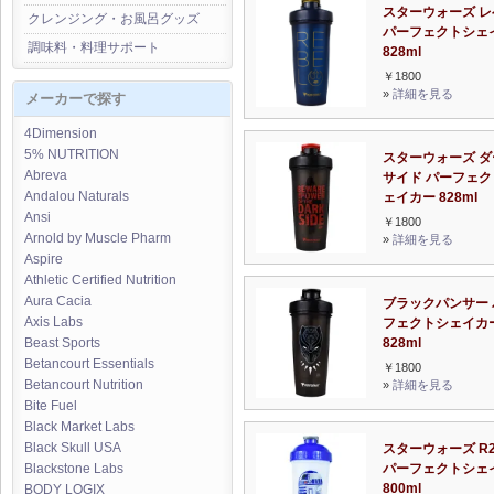
スターウォーズ レ
クレンジング・お風呂グッズ
パーフェクトシェ
調味料・料理サポート
828ml
￥1800
»
詳細を見る
メーカーで探す
4Dimension
5% NUTRITION
スターウォーズ ダ
Abreva
サイド パーフェク
Andalou Naturals
ェイカー 828ml
Ansi
￥1800
Arnold by Muscle Pharm
»
詳細を見る
Aspire
Athletic Certified Nutrition
Aura Cacia
ブラックパンサー 
Axis Labs
フェクトシェイカ
828ml
Beast Sports
Betancourt Essentials
￥1800
Betancourt Nutrition
»
詳細を見る
Bite Fuel
Black Market Labs
Black Skull USA
スターウォーズ R2
パーフェクトシェ
Blackstone Labs
800ml
BODY LOGIX