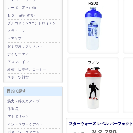
エナジードリンク
R2D2
カーボ・炭水化物
ＮＯ(一酸化窒素)
グルコサミン&コンドロイチン
メラトニン
ヘアケア
お子様用サプリメント
デイリーケア
アロマオイル
フィン
紅茶、日本茶、コーヒー
スポーツ雑貨
目的で探す
筋力・持久力アップ
体重増加
アナボリック
スターウォーズ レベル パーフェクトシ
イントラワークアウト
￥3,780
ポストワークアウト