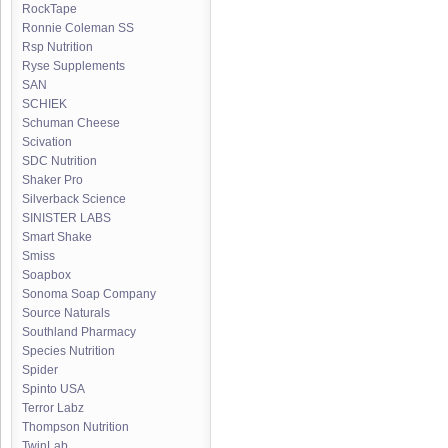
RockTape
Ronnie Coleman SS
Rsp Nutrition
Ryse Supplements
SAN
SCHIEK
Schuman Cheese
Scivation
SDC Nutrition
Shaker Pro
Silverback Science
SINISTER LABS
Smart Shake
Smiss
Soapbox
Sonoma Soap Company
Source Naturals
Southland Pharmacy
Species Nutrition
Spider
Spinto USA
Terror Labz
Thompson Nutrition
TwinLab