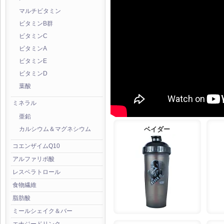
マルチビタミン
ビタミンB群
ビタミンC
ビタミンA
ビタミンE
ビタミンD
葉酸
ミネラル
亜鉛
ベイダー
カルシウム＆マグネシウム
コエンザイムQ10
アルファリポ酸
レスベラトロール
食物繊維
脂肪酸
ミールシェイク＆バー