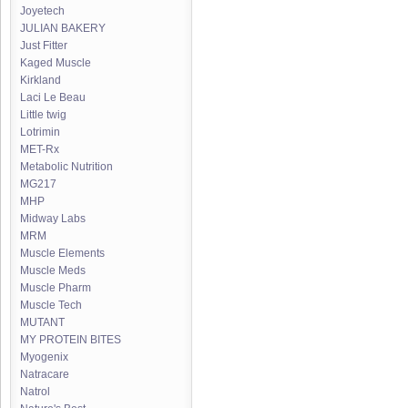
Joyetech
JULIAN BAKERY
Just Fitter
Kaged Muscle
Kirkland
Laci Le Beau
Little twig
Lotrimin
MET-Rx
Metabolic Nutrition
MG217
MHP
Midway Labs
MRM
Muscle Elements
Muscle Meds
Muscle Pharm
Muscle Tech
MUTANT
MY PROTEIN BITES
Myogenix
Natracare
Natrol