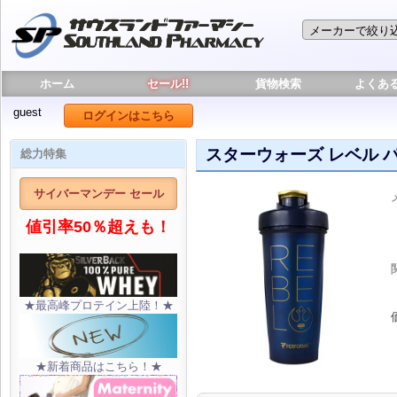
ホーム
セール!!
貨物検索
よくあ
guest
ログインはこちら
スターウォーズ レベル パ
総力特集
サイバーマンデー セール
値引率50％超えも！
★最高峰プロテイン上陸！★
★新着商品はこちら！★