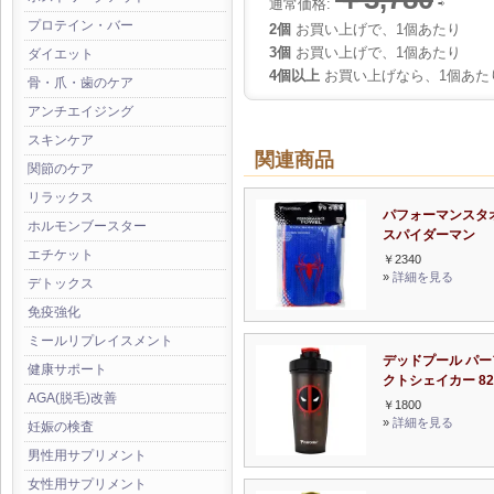
通常価格:
⇨
プロテイン・バー
2個
お買い上げで、1個あたり
3個
お買い上げで、1個あたり
ダイエット
4個以上
お買い上げなら、1個あた
骨・爪・歯のケア
アンチエイジング
スキンケア
関連商品
関節のケア
リラックス
パフォーマンスタ
ホルモンブースター
スパイダーマン
エチケット
￥2340
»
詳細を見る
デトックス
免疫強化
ミールリプレイスメント
デッドプール パー
健康サポート
クトシェイカー 82
AGA(脱毛)改善
￥1800
»
詳細を見る
妊娠の検査
男性用サプリメント
女性用サプリメント