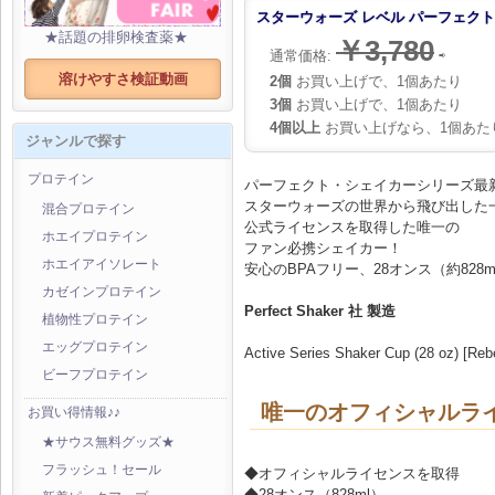
スターウォーズ レベル パーフェクトシ
★話題の排卵検査薬★
￥3,780
通常価格:
⇨
溶けやすさ検証動画
2個
お買い上げで、1個あたり
3個
お買い上げで、1個あたり
4個以上
お買い上げなら、1個あた
ジャンルで探す
プロテイン
パーフェクト・シェイカーシリーズ最
スターウォーズの世界から飛び出した
混合プロテイン
公式ライセンスを取得した唯一の
ホエイプロテイン
ファン必携シェイカー！
ホエイアイソレート
安心のBPAフリー、28オンス（約82
カゼインプロテイン
Perfect Shaker 社 製造
植物性プロテイン
エッグプロテイン
Active Series Shaker Cup (28 oz) [Reb
ビーフプロテイン
唯一のオフィシャルラ
お買い得情報♪♪
★サウス無料グッズ★
フラッシュ！セール
◆オフィシャルライセンスを取得
◆28オンス（828ml）