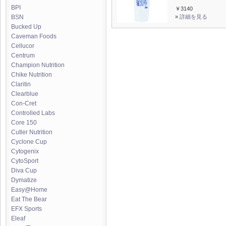
BPI
￥3140
»
詳細を見る
BSN
Bucked Up
Caveman Foods
Cellucor
Centrum
Champion Nutrition
Chike Nutrition
Claritin
Clearblue
Con-Cret
Controlled Labs
Core 150
Cutler Nutrition
Cyclone Cup
Cytogenix
CytoSport
Diva Cup
Dymatize
Easy@Home
Eat The Bear
EFX Sports
Eleaf