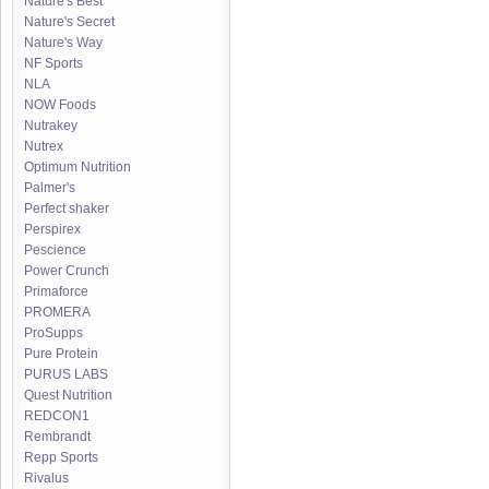
Nature's Best
Nature's Secret
Nature's Way
NF Sports
NLA
NOW Foods
Nutrakey
Nutrex
Optimum Nutrition
Palmer's
Perfect shaker
Perspirex
Pescience
Power Crunch
Primaforce
PROMERA
ProSupps
Pure Protein
PURUS LABS
Quest Nutrition
REDCON1
Rembrandt
Repp Sports
Rivalus