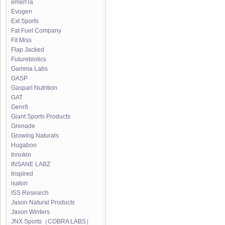
emerITa
Evogen
Ext Sports
Fat Fuel Company
Fit Miss
Flap Jacked
Futurebiotics
Gamma Labs
GASP
Gaspari Nutrition
GAT
Genr8
Giant Sports Products
Grenade
Growing Naturals
Hugaboo
Innokin
INSANE LABZ
Inspired
isatori
ISS Research
Jason Natural Products
Jason Winters
JNX Sports（COBRA LABS）